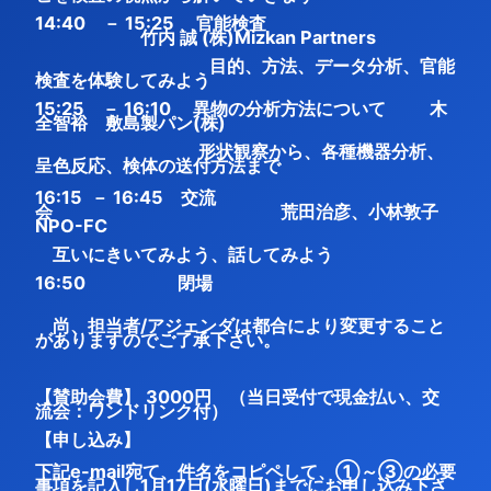
14:40 － 15:25 官能検査
竹内 誠 (株)Mizkan Partners
目的、方法、データ分析、官能
検査を体験してみよう
15:25 － 16:10 異物の分析方法について 木
全智裕 敷島製パン(株)
形状観察から、各種機器分析、
呈色反応、検体の送付方法まで
16:15 － 16:45 交流
会 荒田治彦、小林敦子
NPO-FC
互いにきいてみよう、話してみよう
16:50 閉場
尚、担当者/アジェンダは都合により変更すること
がありますのでご了承下さい。
【賛助会費】
3000円 （当日受付で現金払い、交
流会：ワンドリンク付）
【申し込み】
下記e-mail宛て、件名をコピペして、①～③の必要
事項を記入し1月17日(水曜日)までにお申し込み下さ