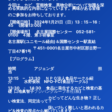
今回は、カビ、官能検査、異物分析について知識を深
める実践的な内容になっています。興味がある皆様
のご参加をお待ちしております。
【開催日時】 2024年1月21日（日）13：15～16：
45 (開場13:00)
【開催場所】 名古屋国際センター 052-581-
0100 ４階、第３研修室
名古屋駅(ユニモール経由)＆国際センター駅直結
〒451-0001名古屋市中村区那古野一
丁目47番1号
【プログラム】
時間 アジェンダ 担
当
13:15 – 13:30 ＮＰＯ法人食品サークル紹
介 水野俊秋 NPO-FC(食品サークル)
13:30 - 14:30 食品に発生するカビと検査の基
礎 口地眞智子
フジパングループ本社(株
)
カビってどんな生き物？ 正し
い検査法、同定法って？
扱いづらく難しいと思われるカ
ビを検査の視点から解いていきます