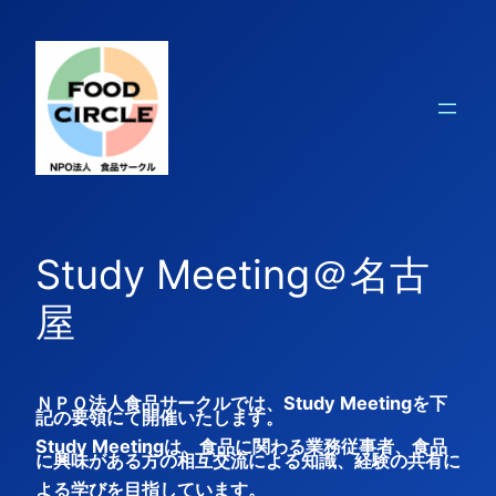
内
容
を
ス
キ
ッ
プ
Study Meeting＠名古
屋
ＮＰＯ法人食品サークルでは、Study Meetingを下
記の要領にて開催いたします。
Study Meetingは、食品に関わる業務従事者、食品
に興味がある方の相互交流による知識、経験の共有に
よる学びを目指しています。