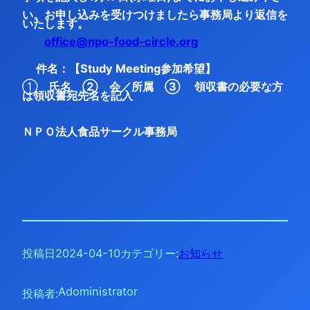
い。お申し込みを受けつけましたら事務局より返信を
いたします。
office@npo-food-circle.org
件名：【Study Meeting参加希望】
①
氏名 ② 会／所属 ③ 領収書の必要な方
は領収書宛先名を記入
ＮＰＯ法人食品サークル事務局
投稿日
2024-04-10
カテゴリー:
お知らせ
Adoministrator
投稿者: